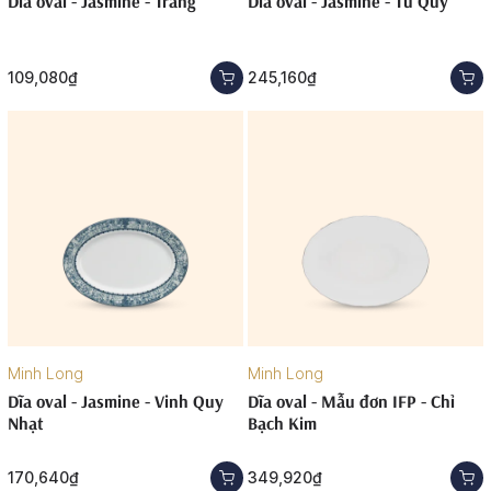
Dĩa oval - Jasmine - Trắng
Dĩa oval - Jasmine - Tứ Quý
109,080₫
245,160₫
Minh Long
Minh Long
Dĩa oval - Jasmine - Vinh Quy
Dĩa oval - Mẫu đơn IFP - Chỉ
Nhạt
Bạch Kim
170,640₫
349,920₫