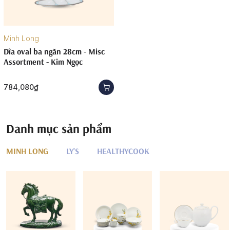
Minh Long
Dĩa oval ba ngăn 28cm - Misc
Assortment - Kim Ngọc
784,080₫
Danh mục sản phẩm
MINH LONG
LY'S
HEALTHYCOOK