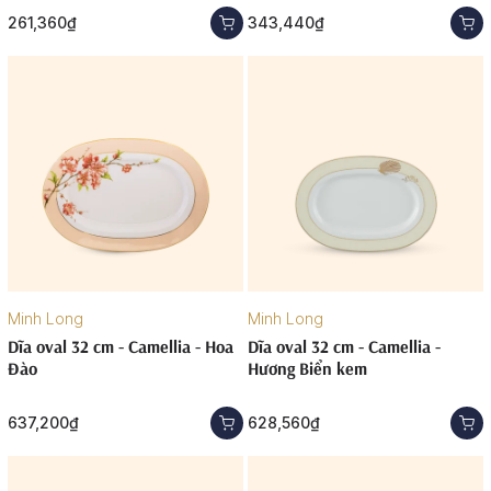
261,360₫
343,440₫
Minh Long
Minh Long
Dĩa oval 32 cm - Camellia - Hoa
Dĩa oval 32 cm - Camellia -
Đào
Hương Biển kem
637,200₫
628,560₫