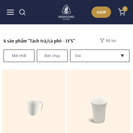
0
SHOP
6
sản phẩm "Tách trà/cà phê - LY'S"
Bộ lọc
Mới nhất
Bán chạy
Giá