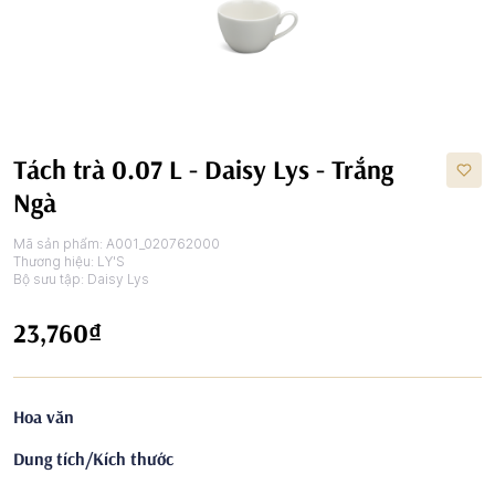
Tách trà 0.07 L - Daisy Lys - Trắng
Ngà
Mã sản phẩm:
A001_020762000
Thương hiệu:
LY'S
Bộ sưu tập:
Daisy Lys
23,760₫
Hoa văn
Dung tích/Kích thước