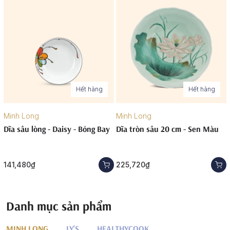
Hết hàng
Hết hàng
Minh Long
Minh Long
Dĩa sâu lòng - Daisy - Bóng Bay
Dĩa tròn sâu 20 cm - Sen Màu
141,480₫
225,720₫
Danh mục sản phẩm
MINH LONG
LY'S
HEALTHYCOOK