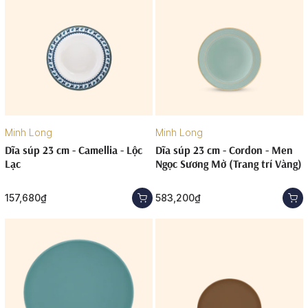
Minh Long
Minh Long
Dĩa súp 23 cm - Camellia - Lộc
Dĩa súp 23 cm - Cordon - Men
Lạc
Ngọc Sương Mờ (Trang trí Vàng)
157,680₫
583,200₫