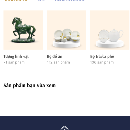
Tượng linh vật
Bộ đồ ăn
Bộ trà/cà phê
71 sản phẩm
112 sản phẩm
136 sản phẩm
Sản phẩm bạn vừa xem