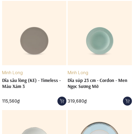
Minh Long
Minh Long
Dĩa sâu lòng (KE) - Timeless -
Dĩa súp 23 cm - Cordon - Men
Màu Xám 3
Ngọc Sương Mờ
115,560₫
319,680₫