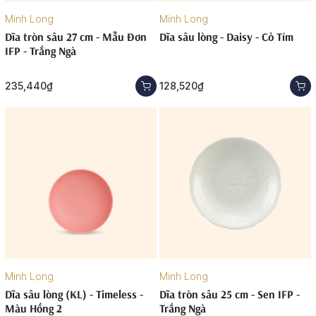
Minh Long
Minh Long
Dĩa tròn sâu 27 cm - Mẫu Đơn
Dĩa sâu lòng - Daisy - Cỏ Tím
IFP - Trắng Ngà
235,440₫
128,520₫
Minh Long
Minh Long
Dĩa sâu lòng (KL) - Timeless -
Dĩa tròn sâu 25 cm - Sen IFP -
Màu Hồng 2
Trắng Ngà