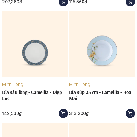
207,360₫
115,560₫
Minh Long
Minh Long
Dĩa sâu lòng - Camellia - Diệp
Dĩa súp 23 cm - Camellia - Hoa
Lục
Mai
142,560₫
313,200₫