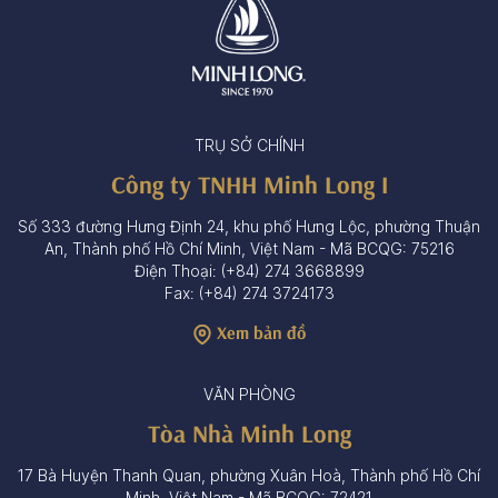
TRỤ SỞ CHÍNH
Công ty TNHH Minh Long I
Số 333 đường Hưng Định 24, khu phố Hưng Lộc, phường Thuận
An, Thành phố Hồ Chí Minh, Việt Nam - Mã BCQG: 75216
Điện Thoại: (+84) 274 3668899
Fax: (+84) 274 3724173
Xem bản đồ
VĂN PHÒNG
Tòa Nhà Minh Long
17 Bà Huyện Thanh Quan, phường Xuân Hoà, Thành phố Hồ Chí
Minh, Việt Nam - Mã BCQG: 72421