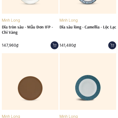
Minh Long
Minh Long
Dĩa tròn sâu - Mẫu Đơn IFP -
Dĩa sâu lòng - Camellia - Lộc Lạc
Chỉ Vàng
147,960₫
141,480₫
Minh Long
Minh Long