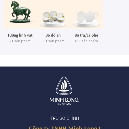
Tượng linh vật
Bộ đồ ăn
Bộ trà/cà phê
71 sản phẩm
111 sản phẩm
136 sản phẩm
TRỤ SỞ CHÍNH
Công ty TNHH Minh Long I