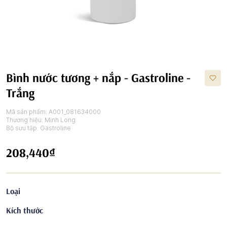
Bình nước tương + nắp - Gastroline -
Trắng
Mã sản phẩm:
A001_081634000
Thương hiệu:
Minh Long
Bộ sưu tập:
Gastroline
208,440₫
Loại
Kích thước