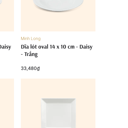
Minh Long
Daisy
Dĩa lót oval 14 x 10 cm - Daisy
- Trắng
33,480₫