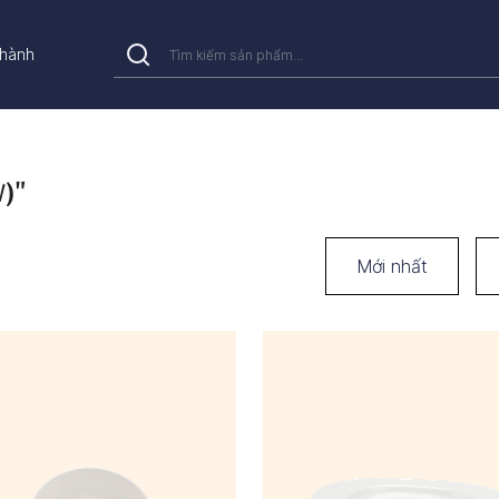
hành
W)"
Mới nhất