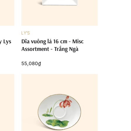
LY'S
y Lys
Dĩa vuông lá 16 cm - Misc
Assortment - Trắng Ngà
55,080₫