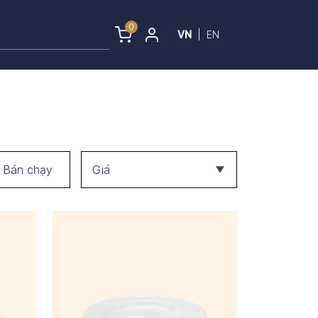
0
VN
|
EN
Bán chạy
Giá