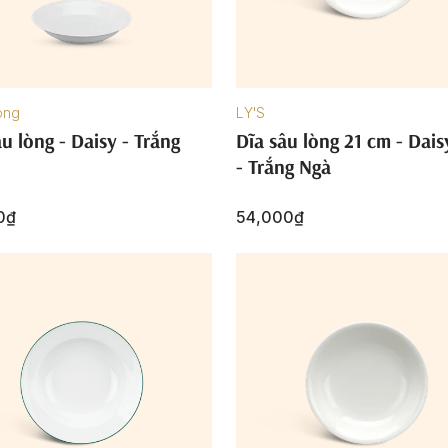
ong
LY'S
âu lòng - Daisy - Trắng
Dĩa sâu lòng 21 cm - Dais
- Trắng Ngà
0₫
54,000₫