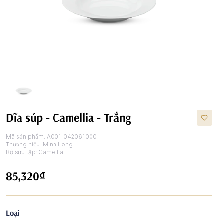
Dĩa súp - Camellia - Trắng
Mã sản phẩm:
A001_042061000
Thương hiệu:
Minh Long
Bộ sưu tập:
Camellia
85,320₫
Loại