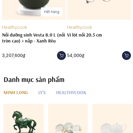
Hết hàng
Healthycook
Healthycook
Nồi dưỡng sinh Vesta 8.0 L (nồi
Vỉ lót nồi 20.5 cm
tròn cao) + nắp - Xanh Rêu
3,207,600₫
54,000₫
Danh mục sản phẩm
MINH LONG
LY'S
HEALTHYCOOK