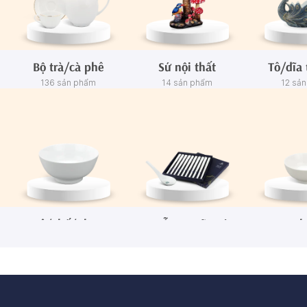
Bộ trà/cà phê
Sứ nội thất
Tô/dĩa 
136 sản phẩm
14 sản phẩm
12 sả
Tô/Thố/Khay
Muỗng - Đũa sứ
Ch
72 sản phẩm
15 sản phẩm
65 sả