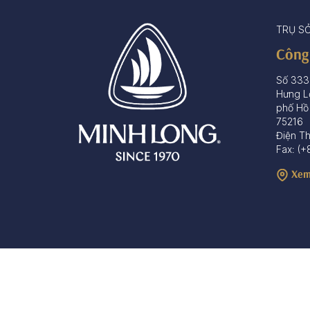
TRỤ S
Công
Số 333
Hưng L
phố Hồ
75216
Điện T
Fax: (+
Xem