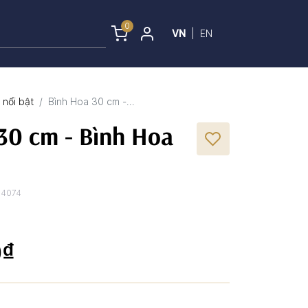
0
VN
|
EN
nổi bật
Bình Hoa 30 cm -...
30 cm - Bình Hoa
54074
0₫