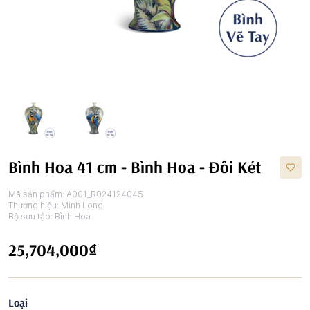
Bình Hoa 41 cm - Bình Hoa - Đôi Két
Mã sản phẩm:
A001_R024124045
Thương hiệu:
Minh Long
Bộ sưu tập:
Bình Hoa
25,704,000₫
Loại