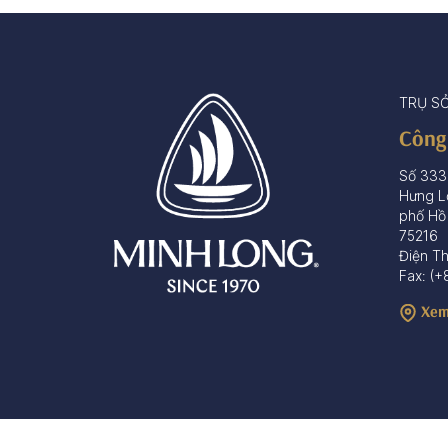
TRỤ S
Công
Số 333
Hưng L
phố Hồ
75216
Điện T
Fax: (+
Xem