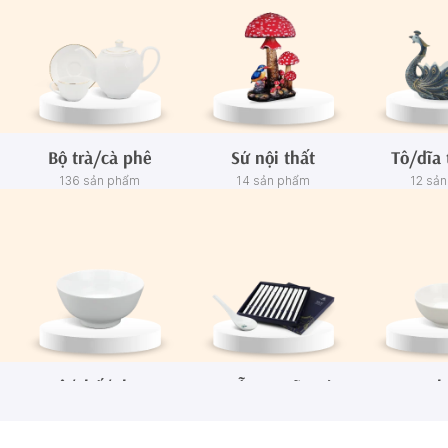
Bộ trà/cà phê
Sứ nội thất
Tô/dĩa 
136 sản phẩm
14 sản phẩm
12 sả
Tô/Thố/Khay
Muỗng - Đũa sứ
Ch
72 sản phẩm
15 sản phẩm
65 sả