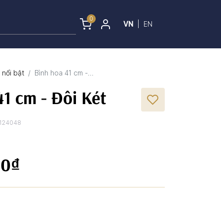
0
VN
|
EN
nổi bật
Bình hoa 41 cm -...
41 cm - Đôi Két
124048
00₫