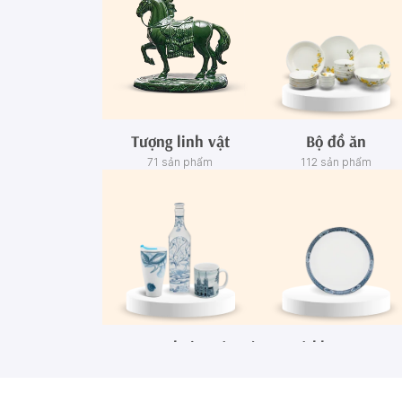
Tượng linh vật
Bộ đồ ăn
71 sản phẩm
112 sản phẩm
Ca - Ly - Chai - Hộp sứ
Bộ khay rượu
67 sản phẩm
3 sản phẩm