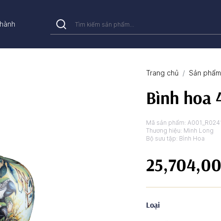
hành
Trang chủ
Sản phẩm 
Bình hoa 
Mã sản phẩm:
A001_R024
Thương hiệu:
Minh Long
Bộ sưu tập:
Bình Hoa
25,704,0
Loại