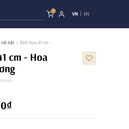
0
VN
|
EN
nổi bật
Bình hoa 41 cm -...
41 cm - Hoa
ơng
124049
00₫