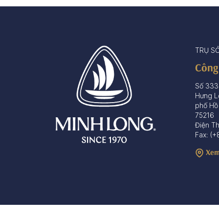
TRỤ S
Công
Số 333
Hưng L
phố Hồ
75216
Điện T
Fax: (+
Xem