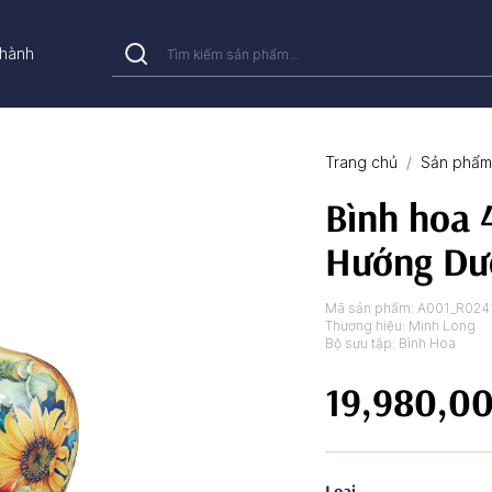
hành
Trang chủ
Sản phẩm 
Bình hoa 
Hướng Dư
Mã sản phẩm:
A001_R024
Thương hiệu:
Minh Long
Bộ sưu tập:
Bình Hoa
19,980,0
Loại