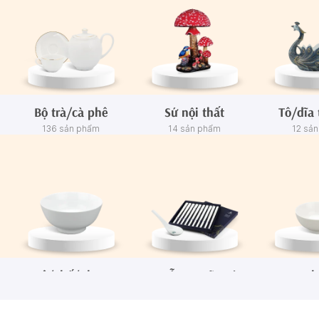
Bộ trà/cà phê
Sứ nội thất
Tô/dĩa 
136 sản phẩm
14 sản phẩm
12 sả
Tô/Thố/Khay
Muỗng - Đũa sứ
Ch
72 sản phẩm
15 sản phẩm
65 sả