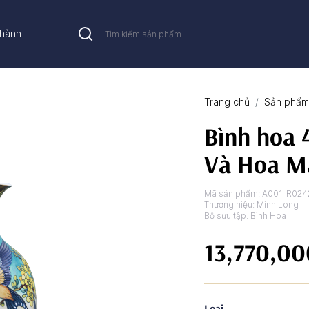
hành
Trang chủ
Sản phẩm 
Bình hoa 
Và Hoa Ma
Mã sản phẩm:
A001_R024
Thương hiệu:
Minh Long
Bộ sưu tập:
Bình Hoa
13,770,0
Loại