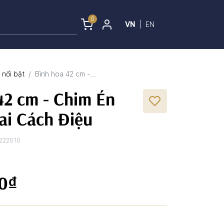
0
VN
|
EN
nổi bật
Bình hoa 42 cm -...
42 cm - Chim Én
i Cách Điệu
222010
00₫