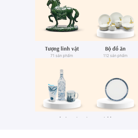
Tượng linh vật
Bộ đồ ăn
71 sản phẩm
112 sản phẩm
Ca - Ly - Chai - Hộp sứ
Bộ khay rượu
67 sản phẩm
3 sản phẩm