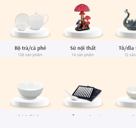
Bộ trà/cà phê
Sứ nội thất
Tô/dĩa 
136 sản phẩm
14 sản phẩm
12 sả
Tô/Thố/Khay
Muỗng - Đũa sứ
Ch
72 sản phẩm
15 sản phẩm
65 sả