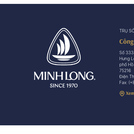
TRỤ S
Công
Số 333
Hưng L
phố Hồ
75216
Điện T
Fax: (+
Xem