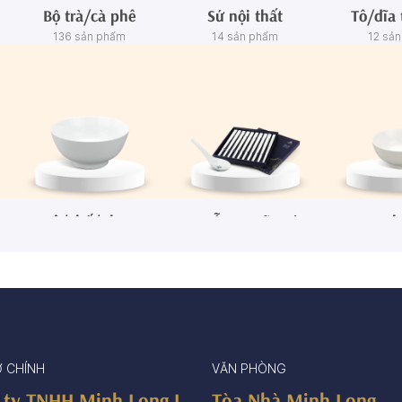
Bộ trà/cà phê
Sứ nội thất
Tô/dĩa 
136 sản phẩm
14 sản phẩm
12 sả
Tô/Thố/Khay
Muỗng - Đũa sứ
Ch
72 sản phẩm
15 sản phẩm
65 sả
Ở CHÍNH
VĂN PHÒNG
 ty TNHH Minh Long I
Tòa Nhà Minh Long