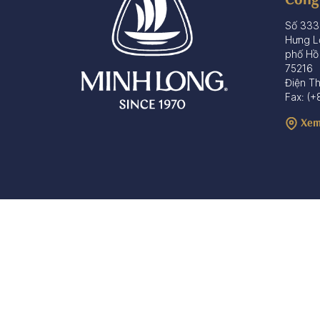
Số 333
Hưng L
phố Hồ
75216
Điện T
Fax: (+
Xem