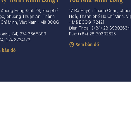
 đường Hưng Định 24, khu phố
17 Bà Huyện Thanh Quan, phườ
ộc, phường Thuận An, Thành
Hoà, Thành phố Hồ Chí Minh, Vi
 Chí Minh, Việt Nam - Mã BCQG:
- Mã BCQG: 72421
Điện Thoại: (+84) 28 39302634
hoại: (+84) 274 3668899
Fax: (+84) 28 39302625
84) 274 3724173
Xem bản đồ
 bản đồ