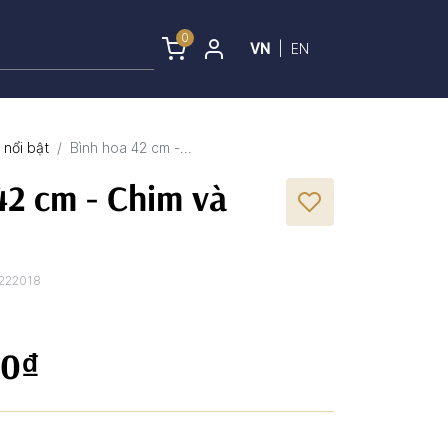
0
VN
|
EN
nổi bật
Bình hoa 42 cm -...
42 cm - Chim và
222018
00₫