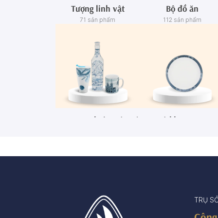
Tượng linh vật
Bộ đồ ăn
71 sản phẩm
112 sản phẩm
Ca - Ly - Chai - Hộp sứ
Bộ khay rượu
67 sản phẩm
3 sản phẩm
TRỤ S
Công