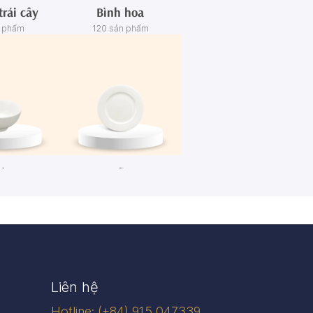
trái cây
Bình hoa
n phẩm
120 sản phẩm
én
Dĩa
n phẩm
445 sản phẩm
Liên hệ
Hotline: (+84) 915 047339