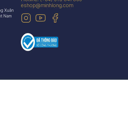
eshop@minhlong.com
ng Xuân
ệt Nam