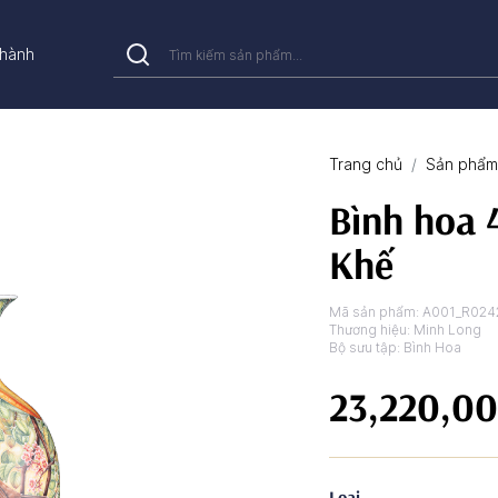
hành
Trang chủ
Sản phẩm 
Bình hoa 
Khế
Mã sản phẩm:
A001_R024
Thương hiệu:
Minh Long
Bộ sưu tập:
Bình Hoa
23,220,0
Loại