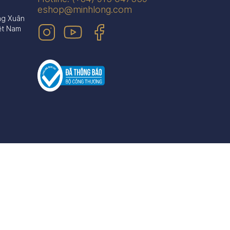
eshop@minhlong.com
ng Xuân
ệt Nam