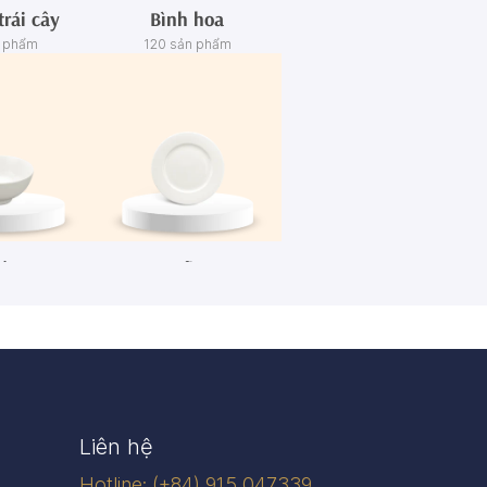
trái cây
Bình hoa
n phẩm
120 sản phẩm
én
Dĩa
n phẩm
445 sản phẩm
Liên hệ
Hotline: (+84) 915 047339