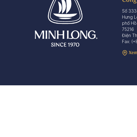
Số 333
Hưng L
phố Hồ
75216
Điện T
Fax: (+
Xem