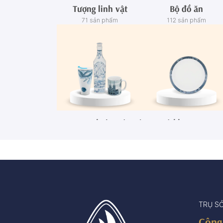
Tượng linh vật
Bộ đồ ăn
71 sản phẩm
112 sản phẩm
Ca - Ly - Chai - Hộp sứ
Bộ khay rượu
67 sản phẩm
3 sản phẩm
TRỤ S
Công