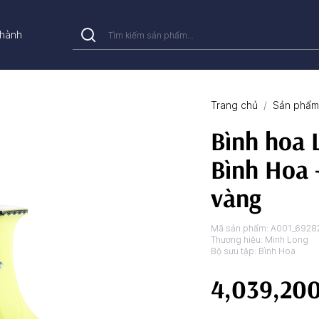
hành
Trang chủ
Sản phẩm 
Bình hoa 
Bình Hoa 
vàng
Mã sản phẩm:
A001_6928
Thương hiệu:
Minh Long
Bộ sưu tập:
Bình Hoa
4,039,20