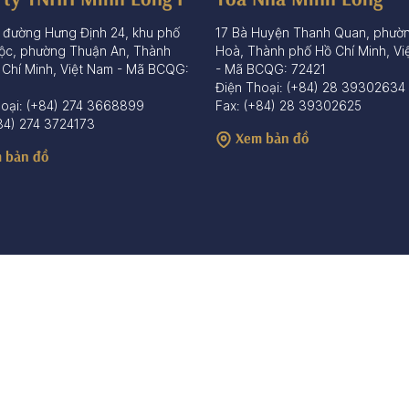
 đường Hưng Định 24, khu phố
17 Bà Huyện Thanh Quan, phườ
ộc, phường Thuận An, Thành
Hoà, Thành phố Hồ Chí Minh, Vi
 Chí Minh, Việt Nam - Mã BCQG:
- Mã BCQG: 72421
Điện Thoại: (+84) 28 39302634
hoại: (+84) 274 3668899
Fax: (+84) 28 39302625
84) 274 3724173
Xem bản đồ
 bản đồ