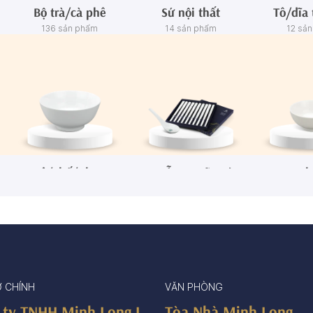
Bộ trà/cà phê
Sứ nội thất
Tô/dĩa 
136 sản phẩm
14 sản phẩm
12 sả
Tô/Thố/Khay
Muỗng - Đũa sứ
Ch
72 sản phẩm
15 sản phẩm
65 sả
Ở CHÍNH
VĂN PHÒNG
 ty TNHH Minh Long I
Tòa Nhà Minh Long