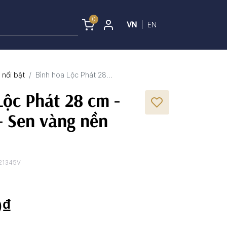
0
VN
|
EN
nổi bật
Bình hoa Lộc Phát 28...
Lộc Phát 28 cm -
- Sen vàng nền
21345V
0₫