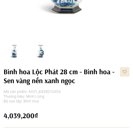
Bình hoa Lộc Phát 28 cm - Bình hoa -
Sen vàng nền xanh ngọc
Mã sản phẩm:
A001_692821345X
Thương hiệu:
Minh Long
Bộ sưu tập:
Bình Hoa
4,039,200₫