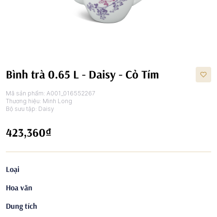
Bình trà 0.65 L - Daisy - Cỏ Tím
Mã sản phẩm:
A001_016552267
Thương hiệu:
Minh Long
Bộ sưu tập:
Daisy
423,360₫
Loại
Hoa văn
Dung tích