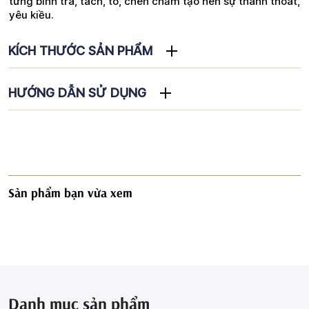
từng bình trà, tách, tô, chén chấm tạo nên sự thanh thoát,
yêu kiều.
KÍCH THƯỚC SẢN PHẨM
HƯỚNG DẪN SỬ DỤNG
Sản phẩm bạn vừa xem
Danh mục sản phẩm