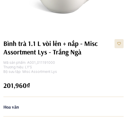
Bình trà 1.1 L vòi lên + nắp - Misc
Assortment Lys - Trắng Ngà
Mã sản phẩm:
A001_011191000
Thương hiệu:
LY'S
Bộ sưu tập:
Misc Assortment Lys
201,960₫
Hoa văn