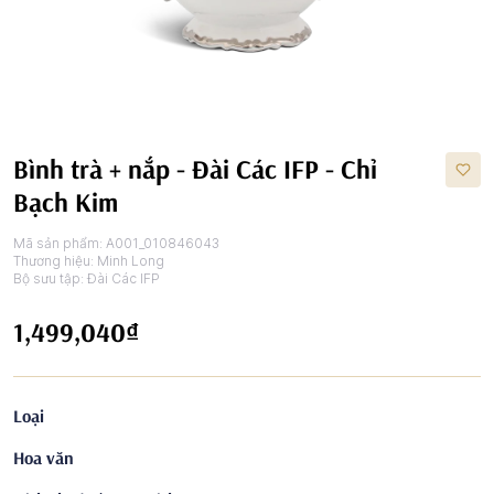
Bình trà + nắp - Đài Các IFP - Chỉ
Bạch Kim
Mã sản phẩm:
A001_010846043
Thương hiệu:
Minh Long
Bộ sưu tập:
Đài Các IFP
1,499,040₫
Loại
Hoa văn