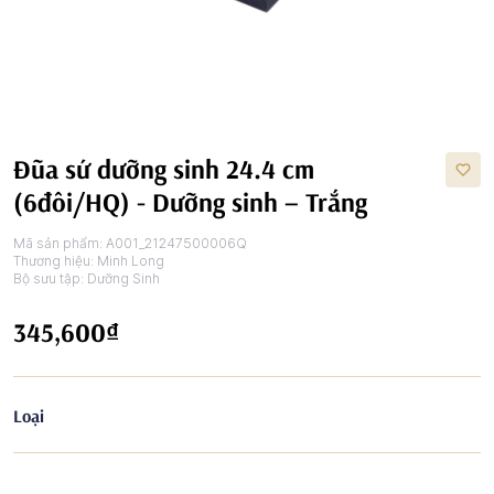
Đũa sứ dưỡng sinh 24.4 cm
(6đôi/HQ) - Dưỡng sinh – Trắng
Mã sản phẩm:
A001_21247500006Q
Thương hiệu:
Minh Long
Bộ sưu tập:
Dưỡng Sinh
345,600₫
Loại