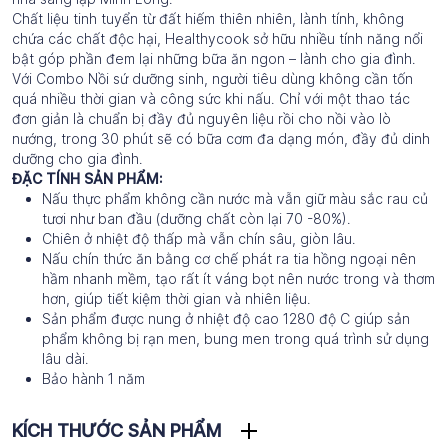
Chất liệu tinh tuyển từ đất hiếm thiên nhiên, lành tính, không
chứa các chất độc hại, Healthycook sở hữu nhiều tính năng nổi
bật góp phần đem lại những bữa ăn ngon – lành cho gia đình.
Với Combo Nồi sứ dưỡng sinh, người tiêu dùng không cần tốn
quá nhiều thời gian và công sức khi nấu. Chỉ với một thao tác
đơn giản là chuẩn bị đầy đủ nguyên liệu rồi cho nồi vào lò
nướng, trong 30 phút sẽ có bữa cơm đa dạng món, đầy đủ dinh
dưỡng cho gia đình.
ĐẶC TÍNH SẢN PHẨM:
Nấu thực phẩm không cần nước mà vẫn giữ màu sắc rau củ
tươi như ban đầu (dưỡng chất còn lại 70 -80%).
Chiên ở nhiệt độ thấp mà vẫn chín sâu, giòn lâu.
Nấu chín thức ăn bằng cơ chế phát ra tia hồng ngoại nên
hầm nhanh mềm, tạo rất ít váng bọt nên nước trong và thơm
hơn, giúp tiết kiệm thời gian và nhiên liệu.
Sản phẩm được nung ở nhiệt độ cao 1280 độ C giúp sản
phẩm không bị rạn men, bung men trong quá trình sử dụng
lâu dài.
Bảo hành 1 năm
KÍCH THƯỚC SẢN PHẨM