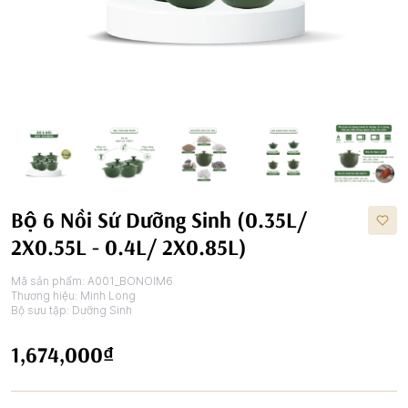
Bộ 6 Nồi Sứ Dưỡng Sinh (0.35L/
2X0.55L - 0.4L/ 2X0.85L)
Mã sản phẩm:
A001_BONOIM6
Thương hiệu:
Minh Long
Bộ sưu tập:
Dưỡng Sinh
1,674,000₫