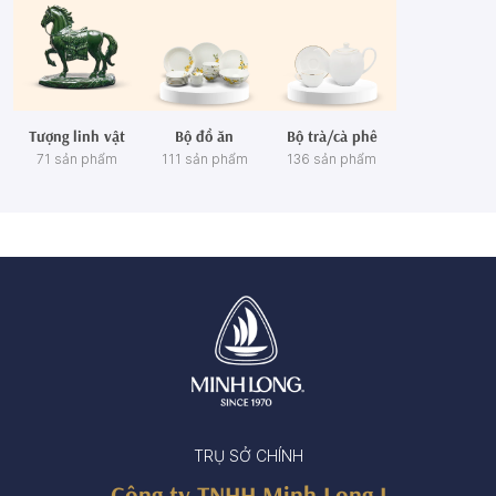
Tượng linh vật
Bộ đồ ăn
Bộ trà/cà phê
71 sản phẩm
111 sản phẩm
136 sản phẩm
TRỤ SỞ CHÍNH
Công ty TNHH Minh Long I