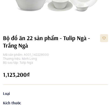
Bộ đồ ăn 22 sản phẩm - Tulip Ngà -
Trắng Ngà
Mã sản phẩm:
A001_142228000
Thương hiệu:
Minh Long
Bộ sưu tập:
Tulip Ngà
1,123,200₫
Loại
Kích thước