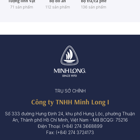
Tượng linh vật
Bộ đồ ăn
Bộ trà/cà phê
71 sản phẩm
112 sản phẩm
136 sản phẩm
TRỤ SỞ CHÍNH
Công ty TNHH Minh Long I
Số 333 đường Hưng Định 24, khu phố Hưng Lộc, phường Thuận
An, Thành phố Hồ Chí Minh, Việt Nam - Mã BCQG: 75216
Điện Thoại: (+84) 274 3668899
Fax: (+84) 274 3724173