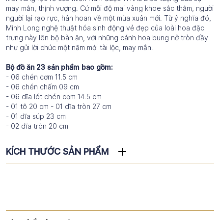
may mắn, thịnh vượng. Cứ mỗi độ mai vàng khoe sắc thắm, người
người lại rạo rực, hân hoan về một mùa xuân mới. Từ ý nghĩa đó,
Minh Long nghệ thuật hóa sinh động vẻ đẹp của loài hoa đặc
trưng này lên bộ bàn ăn, với những cánh hoa bung nở tròn đầy
như gửi lời chúc một năm mới tài lộc, may mắn.
Bộ đồ ăn 23 sản phẩm bao gồm:
- 06 chén cơm 11.5 cm
- 06 chén chấm 09 cm
- 06 dĩa lót chén cơm 14.5 cm
- 01 tô 20 cm - 01 dĩa tròn 27 cm
- 01 dĩa súp 23 cm
- 02 dĩa tròn 20 cm
KÍCH THƯỚC SẢN PHẨM