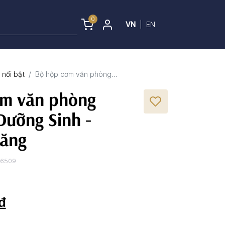
0
VN
|
EN
nổi bật
Bộ hộp cơm văn phòng...
ơm văn phòng
 Dưỡng Sinh -
răng
36509
₫