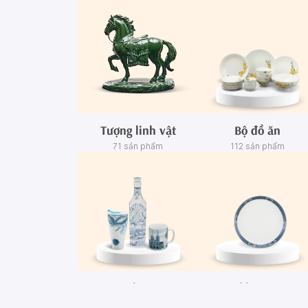
Tượng linh vật
Bộ đồ ăn
71 sản phẩm
112 sản phẩm
Ca - Ly - Chai - Hộp sứ
Bộ khay rượu
67 sản phẩm
3 sản phẩm