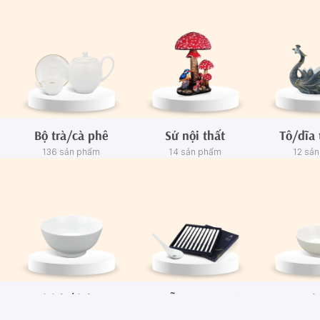
Bộ trà/cà phê
Sứ nội thất
Tô/dĩa 
136 sản phẩm
14 sản phẩm
12 sả
Tô/Thố/Khay
Muỗng - Đũa sứ
Ch
72 sản phẩm
15 sản phẩm
65 sả