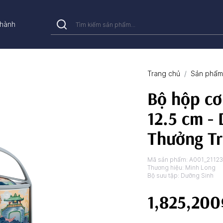
hành
Trang chủ
Sản phẩm 
Bộ hộp c
12.5 cm -
Thưởng T
Mã sản phẩm:
A001_2112
Thương hiệu:
Minh Long
Bộ sưu tập:
Dưỡng Sinh
1,825,200