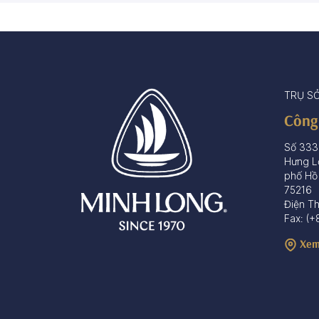
TRỤ S
Công
Số 333
Hưng L
phố Hồ
75216
Điện T
Fax: (+
Xem