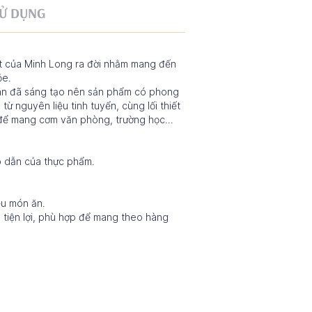
Ử DỤNG
ết của Minh Long ra đời nhằm mang đến
ỏe.
hân đã sáng tạo nên sản phẩm có phong
từ nguyên liệu tinh tuyển, cùng lối thiết
p để mang cơm văn phòng, trường học...
p dẫn của thực phẩm.
ều món ăn.
h tiện lợi, phù hợp để mang theo hàng