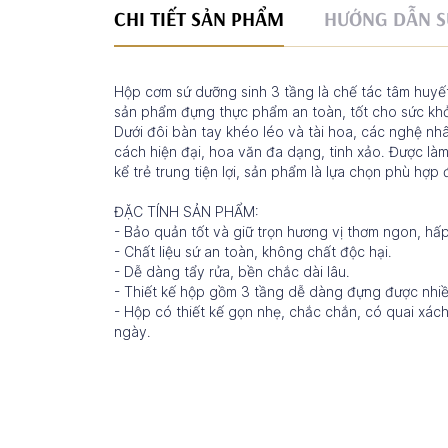
CHI TIẾT SẢN PHẨM
HƯỚNG DẪN S
Hộp cơm sứ dưỡng sinh 3 tầng là chế tác tâm huy
sản phẩm đựng thực phẩm an toàn, tốt cho sức kh
Dưới đôi bàn tay khéo léo và tài hoa, các nghệ n
cách hiện đại, hoa văn đa dạng, tinh xảo. Được làm 
kể trẻ trung tiện lợi, sản phẩm là lựa chọn phù hợ
ĐẶC TÍNH SẢN PHẨM:
- Bảo quản tốt và giữ trọn hương vị thơm ngon, hấ
- Chất liệu sứ an toàn, không chất độc hại.
- Dễ dàng tẩy rửa, bền chắc dài lâu.
- Thiết kế hộp gồm 3 tầng dễ dàng đựng được nhi
- Hộp có thiết kế gọn nhẹ, chắc chắn, có quai xác
ngày.