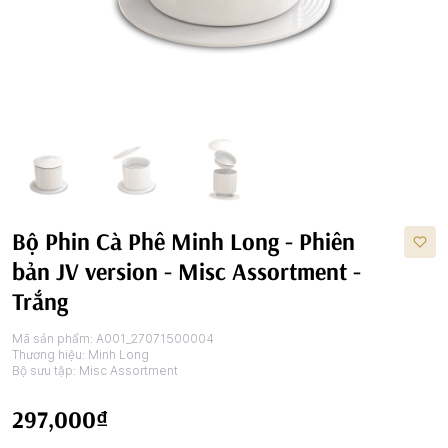
Bộ Phin Cà Phê Minh Long - Phiên
bản JV version - Misc Assortment -
Trắng
Mã sản phẩm:
A001_27071500004
Thương hiệu:
Minh Long
Bộ sưu tập:
Misc Assortment
297,000₫