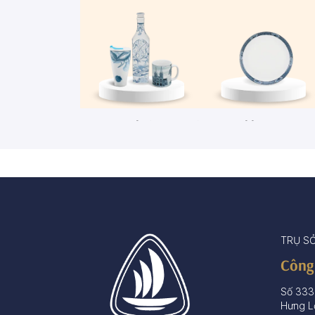
Ca - Ly - Chai - Hộp sứ
Bộ khay rượu
67 sản phẩm
3 sản phẩm
TRỤ S
Công
Số 333
Hưng L