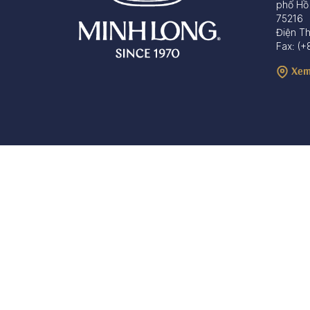
phố Hồ
75216
Điện T
Fax: (+
Xem