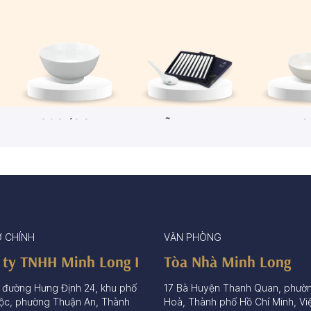
Tô/Thố/Khay
Muỗng - Đũa sứ
Ch
72 sản phẩm
15 sản phẩm
65 sả
Ở CHÍNH
VĂN PHÒNG
 ty TNHH Minh Long I
Tòa Nhà Minh Long
 đường Hưng Định 24, khu phố
17 Bà Huyện Thanh Quan, phườ
ộc, phường Thuận An, Thành
Hoà, Thành phố Hồ Chí Minh, Vi