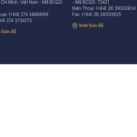
 Chí Minh, Việt Nam - Mã BCQG:
- Mã BCQG: 72421
Điện Thoại: (+84) 28 39302634
hoại: (+84) 274 3668899
Fax: (+84) 28 39302625
84) 274 3724173
Xem bản đồ
 bản đồ