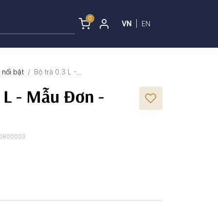
0
VN
|
EN
nổi bật
Bộ trà 0.3 L -...
3 L - Mẫu Đơn -
0800003