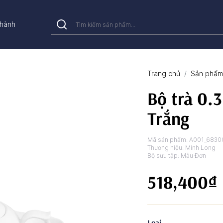
hành
Trang chủ
Sản phẩm 
Bộ trà 0.
Trắng
Mã sản phẩm:
A001_6830
Thương hiệu:
Minh Long
Bộ sưu tập:
Mẫu Đơn
518,400₫
Loại