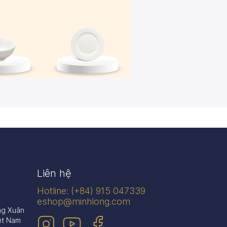
én
Dĩa
n phẩm
445 sản phẩm
Liên hệ
Hotline: (+84) 915 047339
eshop@minhlong.com
ng Xuân
ệt Nam