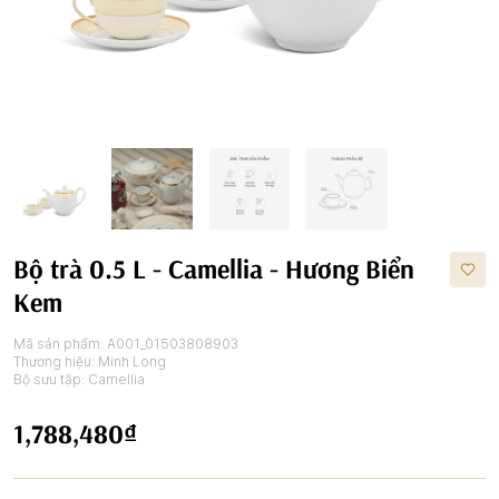
Bộ trà 0.5 L - Camellia - Hương Biển
Kem
Mã sản phẩm:
A001_01503808903
Thương hiệu:
Minh Long
Bộ sưu tập:
Camellia
1,788,480₫