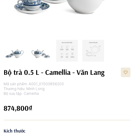
Bộ trà 0.5 L - Camellia - Văn Lang
Mã sản phẩm:
A001_01503856203
Thương hiệu:
Minh Long
Bộ sưu tập:
Camellia
874,800₫
Kích thước