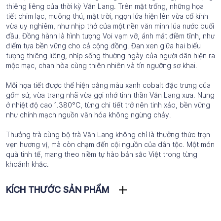
thiêng liêng của thời kỳ Văn Lang. Trên mặt trống, những họa
tiết chim lạc, muông thú, mặt trời, ngọn lửa hiện lên vừa cổ kính
vừa uy nghiêm, như nhịp thở của một nền văn minh lúa nước buổi
đầu. Đồng hành là hình tượng Voi vạm vỡ, ánh mắt điềm tĩnh, như
điểm tựa bền vững cho cả cộng đồng. Đan xen giữa hai biểu
tượng thiêng liêng, nhịp sống thường ngày của người dân hiện ra
mộc mạc, chan hòa cùng thiên nhiên và tín ngưỡng sơ khai.
Mỗi họa tiết được thể hiện bằng màu xanh cobalt đặc trưng của
gốm sứ, vừa trang nhã vừa gợi nhớ tinh thần Văn Lang xưa. Nung
ở nhiệt độ cao 1.380°C, từng chi tiết trở nên tinh xảo, bền vững
như chính mạch nguồn văn hóa không ngừng chảy.
Thưởng trà cùng bộ trà Văn Lang không chỉ là thưởng thức trọn
vẹn hương vị, mà còn chạm đến cội nguồn của dân tộc. Một món
quà tinh tế, mang theo niềm tự hào bản sắc Việt trong từng
khoảnh khắc.
KÍCH THƯỚC SẢN PHẨM