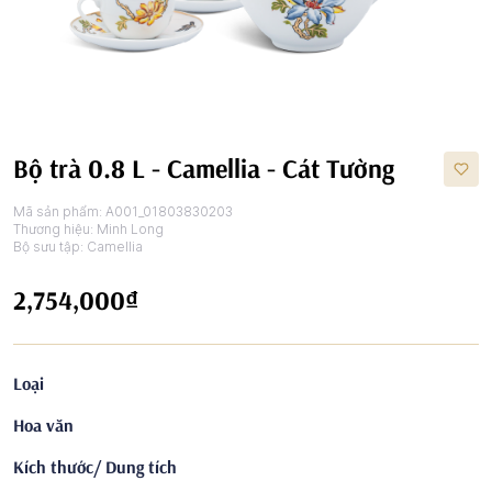
Bộ trà 0.8 L - Camellia - Cát Tường
Mã sản phẩm:
A001_01803830203
Thương hiệu:
Minh Long
Bộ sưu tập:
Camellia
2,754,000₫
Loại
Hoa văn
Kích thước/ Dung tích