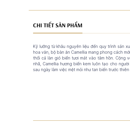
CHI TIẾT SẢN PHẨM
Kỹ lưỡng từ khâu nguyên liệu đến quy trình sản x
hoa văn, bộ bàn ăn Camellia mang phong cách mới m
thổi cả làn gió biển tươi mát vào tâm hồn. Cộng
nhã, Camellia hương biển kem luôn tạo cho người
sau ngày làm việc mệt mỏi như tan biến trước thiên