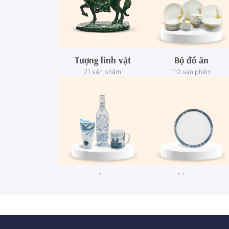
Tượng linh vật
Bộ đồ ăn
71 sản phẩm
112 sản phẩm
Ca - Ly - Chai - Hộp sứ
Bộ khay rượu
67 sản phẩm
3 sản phẩm