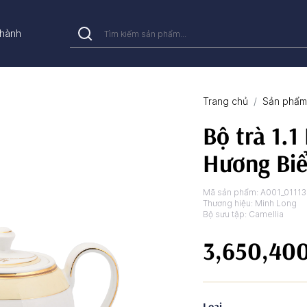
hành
Trang chủ
Sản phẩm 
Bộ trà 1.1 
Hương Bi
Mã sản phẩm:
A001_0111
Thương hiệu:
Minh Long
Bộ sưu tập:
Camellia
3,650,40
Loại