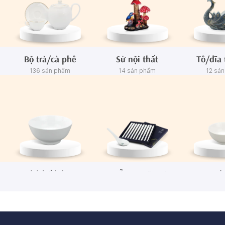
Bộ trà/cà phê
Sứ nội thất
Tô/dĩa 
136 sản phẩm
14 sản phẩm
12 sả
Tô/Thố/Khay
Muỗng - Đũa sứ
Ch
72 sản phẩm
15 sản phẩm
65 sả