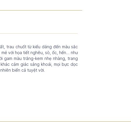
uất, trau chuốt từ kiểu dáng đến màu sắc
ẻ với họa tiết nghêu, sò, ốc, hến... như
 với gam màu trắng-kem nhẹ nhàng, trang
 khác cảm giác sảng khoái, mọi bực dọc
 nhiên biển cả tuyệt vời.