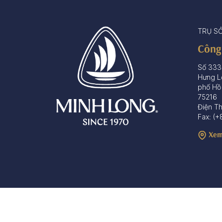
TRỤ S
Công
Số 333
Hưng L
phố Hồ
75216
Điện T
Fax: (+
Xem