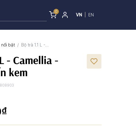
0
VN
|
EN
nổi bật
Bộ trà 1.1 L -...
L - Camellia -
ển kem
3808903
0₫