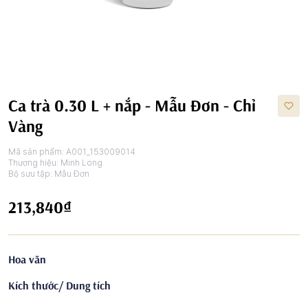
Ca trà 0.30 L + nắp - Mẫu Đơn - Chỉ
Vàng
Mã sản phẩm:
A001_153009014
Thương hiệu:
Minh Long
Bộ sưu tập:
Mẫu Đơn
213,840₫
Hoa văn
Kích thước/ Dung tích