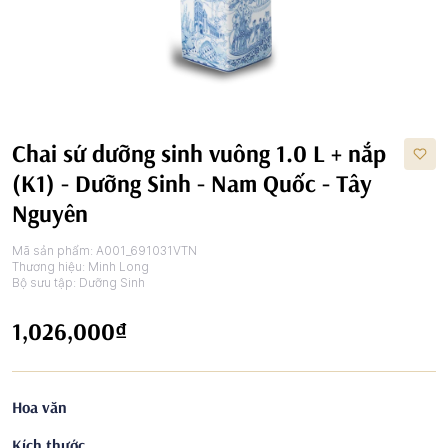
Chai sứ dưỡng sinh vuông 1.0 L + nắp
(K1) - Dưỡng Sinh - Nam Quốc - Tây
Nguyên
Mã sản phẩm:
A001_691031VTN
Thương hiệu:
Minh Long
Bộ sưu tập:
Dưỡng Sinh
1,026,000₫
Hoa văn
Kích thước