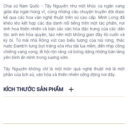
Chai sứ Nam Quốc - Tây Nguyên như một khúc ca ngân vang
giữa đại ngàn hùng vĩ, cùng những câu chuyện truyền đời được
kể qua các hoa văn nghệ thuật trên sứ cao cấp. Minh Long đã
khéo léo kết hợp các địa danh nổi tiếng trên một tác phẩm, nơi
tinh hoa thiên nhiên và bản sắc văn hóa đặc trưng của các dân
tộc anh em hòa quyện, tạo nên một không gian đầy lôi cuốn và
kỳ bí. Từ mái nhà Rông vút cao biểu tượng của núi rừng, thác
nước Đamb’ri tung bọt trắng xóa như dải lụa mềm, đến nhịp cồng
chiêng vang vọng, lễ hội rộn ràng và bóng dáng những bản làng
yên bình ẩn mình trong sương sớm.
Tây Nguyên không chỉ là một món quà nghệ thuật mà là một
phần của lịch sử, văn hóa và thiên nhiên sống động nơi đây.
KÍCH THƯỚC SẢN PHẨM