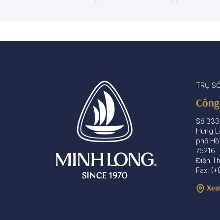
Ca - Ly - Chai - Hộp sứ
Bộ khay rượu
67 sản phẩm
3 sản phẩm
TRỤ S
Công
Số 333
Hưng L
phố Hồ
75216
Điện T
Fax: (+
Xem