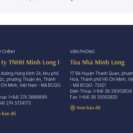
Tô/Thố/Khay
Muỗng - Đũa sứ
Ch
72 sản phẩm
15 sản phẩm
65 sả
Ở CHÍNH
VĂN PHÒNG
 ty TNHH Minh Long I
Tòa Nhà Minh Long
 đường Hưng Định 24, khu phố
17 Bà Huyện Thanh Quan, phườ
ộc, phường Thuận An, Thành
Hoà, Thành phố Hồ Chí Minh, Vi
 Chí Minh, Việt Nam - Mã BCQG:
- Mã BCQG: 72421
Điện Thoại: (+84) 28 39302634
hoại: (+84) 274 3668899
Fax: (+84) 28 39302625
84) 274 3724173
Xem bản đồ
 bản đồ