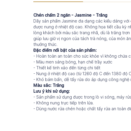
Chén chấm 2 ngăn - Jasmine - Trắng
Dãy sản phẩm Jasmine đa dạng các kiểu dáng với c
được nung ở nhiệt độ cao. Không họa tiết cầu kỳ
lòng khách bởi màu sắc trang nhã, dù là trắng trơn
giúp lưu giữ vị ngon của tách trà nóng, của món ă
thưởng thức.
Đặc điểm nổi bật của sản phẩm:
- Hoàn toàn an toàn cho sức khỏe vì không chứa c
- Màu men sáng bóng, hạn chế trầy xước
- Thiết kế tinh xảo đến từng chi tiết
- Nung ở nhiệt độ cao (từ 1260 độ C đến 1380 độ
- Khó bám bẩn, dễ tẩy rửa do áp dụng công nghệ 
Màu sắc: Trắng
Lưu ý khi sử dụng:
- Sản phẩm sử dụng được trong lò vi sóng, máy rửa
- Không nung trực tiếp trên lửa.
- Dùng nước rửa chén hoặc chất tẩy rửa an toàn đ