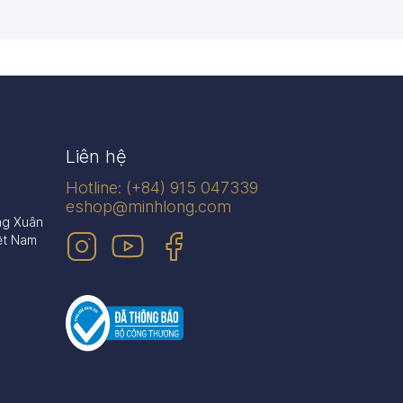
én
Dĩa
n phẩm
445 sản phẩm
Liên hệ
Hotline: (+84) 915 047339
eshop@minhlong.com
ng Xuân
ệt Nam