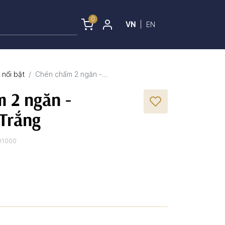
0
VN
|
EN
nổi bật
Chén chấm 2 ngăn -...
 2 ngăn -
 Trắng
01000