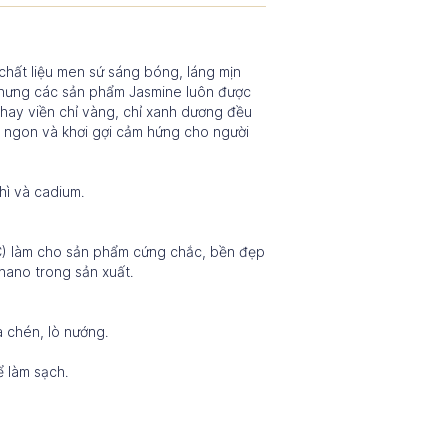
hất liệu men sứ sáng bóng, láng mịn
 nhưng các sản phẩm Jasmine luôn được
 hay viền chỉ vàng, chỉ xanh dương đều
n ngon và khơi gợi cảm hứng cho người
hì và cadium.
 C) làm cho sản phẩm cứng chắc, bền đẹp
nano trong sản xuất.
 chén, lò nướng.
ể làm sạch.