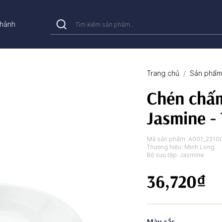
hành
Trang chủ
Sản phẩm 
Chén chấm
Jasmine -
Mã sản phẩm:
A001_2310
Thương hiệu:
Minh Long
Bộ sưu tập:
Jasmine
36,720₫
Màu sắc