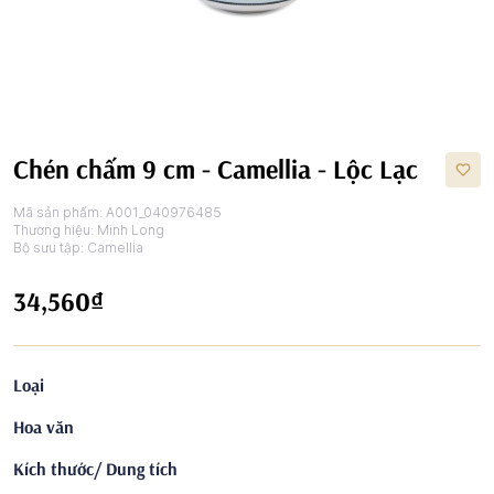
Chén chấm 9 cm - Camellia - Lộc Lạc
Mã sản phẩm:
A001_040976485
Thương hiệu:
Minh Long
Bộ sưu tập:
Camellia
34,560₫
Loại
Hoa văn
Kích thước/ Dung tích