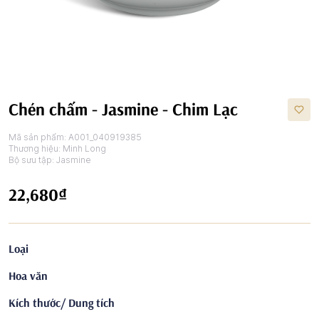
Chén chấm - Jasmine - Chim Lạc
Mã sản phẩm:
A001_040919385
Thương hiệu:
Minh Long
Bộ sưu tập:
Jasmine
22,680₫
Loại
Hoa văn
Kích thước/ Dung tích