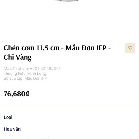
Chén cơm 11.5 cm - Mẫu Đơn IFP -
Chỉ Vàng
Mã sản phẩm:
A001_031195014
Thương hiệu:
Minh Long
Bộ sưu tập:
Mẫu Đơn IFP
76,680₫
Loại
Hoa văn