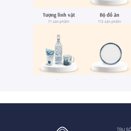
Tượng linh vật
Bộ đồ ăn
71 sản phẩm
112 sản phẩm
Ca - Ly - Chai - Hộp sứ
Bộ khay rượu
67 sản phẩm
3 sản phẩm
TRỤ S