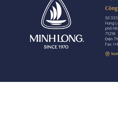
Công
Số 333
Hưng L
phố Hồ
75216
Điện T
Fax: (+
Xem