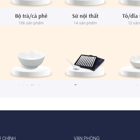
Bộ trà/cà phê
Sứ nội thất
Tô/dĩa 
136 sản phẩm
14 sản phẩm
12 sả
Tô/Thố/Khay
Muỗng - Đũa sứ
Ch
72 sản phẩm
15 sản phẩm
65 sả
Ở CHÍNH
VĂN PHÒNG