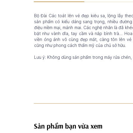
Bộ Đài Các toát lên vẻ đẹp kiêu sa, lộng lẫy t
sản phẩm có kiểu dáng sang trọng, nhiều đường 
điệu mềm mại, mảnh mai. Các nghệ nhân là đã khéo 
bật như vành dĩa, tay cầm và nắp bình trà... H
viền óng ánh vô cùng đẹp mắt, càng tôn lên vẻ
cũng như phong cách thẩm mỹ của chủ sở hữu.
Lưu ý: Không dùng sản phẩm trong máy rửa chén, l
Sản phẩm bạn vừa xem