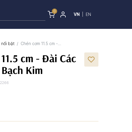
0
VN
|
EN
nổi bật
Chén cơm 11.5 cm -...
11.5 cm - Đài Các
í Bạch Kim
32266