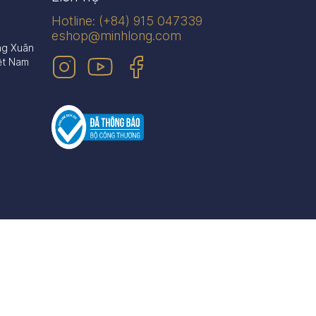
Hotline: (+84) 915 047339
eshop@minhlong.com
ng Xuân
ệt Nam