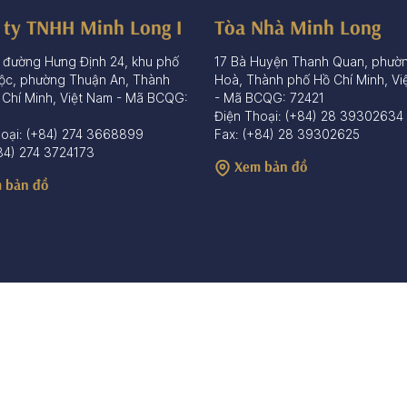
 ty TNHH Minh Long I
Tòa Nhà Minh Long
 đường Hưng Định 24, khu phố
17 Bà Huyện Thanh Quan, phườ
ộc, phường Thuận An, Thành
Hoà, Thành phố Hồ Chí Minh, Vi
 Chí Minh, Việt Nam - Mã BCQG:
- Mã BCQG: 72421
Điện Thoại: (+84) 28 39302634
hoại: (+84) 274 3668899
Fax: (+84) 28 39302625
84) 274 3724173
Xem bản đồ
 bản đồ