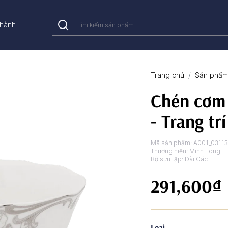
hành
Trang chủ
Sản phẩm 
Chén cơm 
- Trang tr
Mã sản phẩm:
A001_0311
Thương hiệu:
Minh Long
Bộ sưu tập:
Đài Các
291,600₫
Loại