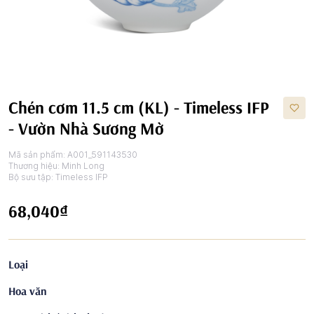
Chén cơm 11.5 cm (KL) - Timeless IFP
- Vườn Nhà Sương Mờ
Mã sản phẩm:
A001_591143530
Thương hiệu:
Minh Long
Bộ sưu tập:
Timeless IFP
68,040₫
Loại
Hoa văn