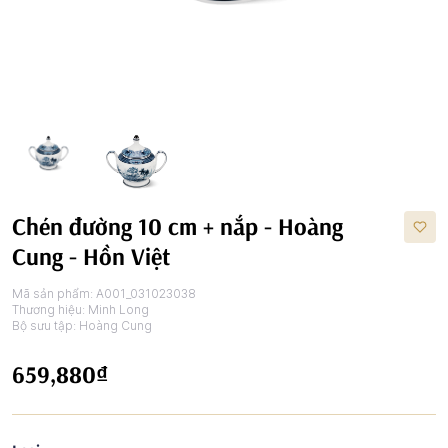
Chén đường 10 cm + nắp - Hoàng
Cung - Hồn Việt
Mã sản phẩm:
A001_031023038
Thương hiệu:
Minh Long
Bộ sưu tập:
Hoàng Cung
659,880₫