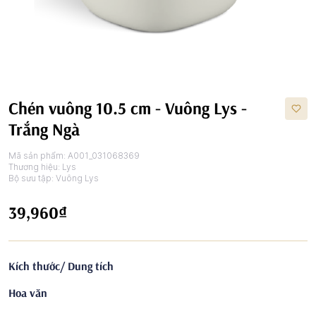
Chén vuông 10.5 cm - Vuông Lys -
Trắng Ngà
Mã sản phẩm:
A001_031068369
Thương hiệu:
Lys
Bộ sưu tập:
Vuông Lys
39,960₫
Kích thước/ Dung tích
Hoa văn