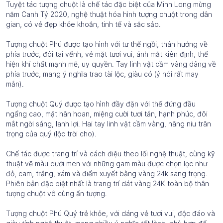
Tuyệt tác tượng chuột là chế tác đặc biệt của Minh Long mừng
năm Canh Tý 2020, nghệ thuật hóa hình tượng chuột trong dân
gian, có vẻ đẹp khỏe khoắn, tinh tế và sắc sảo.
Tượng chuột Phú được tạo hình với tư thế ngồi, thân hướng về
phía trước, đôi tai vểnh, vẻ mặt tươi vui, ánh mắt kiên định, thể
hiện khí chất mạnh mẽ, uy quyền. Tay linh vật cầm vàng dâng về
phía trước, mang ý nghĩa trao tài lộc, giàu có (ý nói rất may
mắn).
Tượng chuột Quý được tạo hình đầy đặn với thế đứng đầu
ngẩng cao, mặt hân hoan, miệng cười tươi tắn, hạnh phúc, đôi
mắt ngời sáng, lanh lợi. Hai tay linh vật cầm vàng, nâng niu trân
trọng của quý (lộc trời cho).
Chế tác được trang trí và cách điệu theo lối nghệ thuật, cùng kỹ
thuật vẽ màu dưới men với những gam màu được chọn lọc như
đỏ, cam, trắng, xám và điểm xuyết bằng vàng 24k sang trọng.
Phiên bản đặc biệt nhất là trang trí dát vàng 24K toàn bộ thân
tượng chuột vô cùng ấn tượng.
Tượng chuột Phú Quý trẻ khỏe, với dáng vẻ tươi vui, độc đáo và