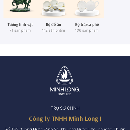
Tượng linh vật
Bộ đồ ăn
Bộ trà/cà phê
71 sản phẩm
112 sản phẩm
136 sản phẩm
TRỤ SỞ CHÍNH
Công ty TNHH Minh Long I
Số 333 đường Hưng Định 24, khu phố Hưng Lộc, phường Thuận