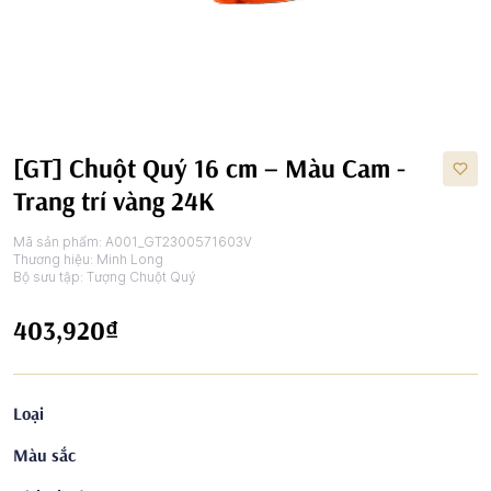
[GT] Chuột Quý 16 cm – Màu Cam -
Trang trí vàng 24K
Mã sản phẩm:
A001_GT2300571603V
Thương hiệu:
Minh Long
Bộ sưu tập:
Tượng Chuột Quý
403,920₫
Loại
Màu sắc