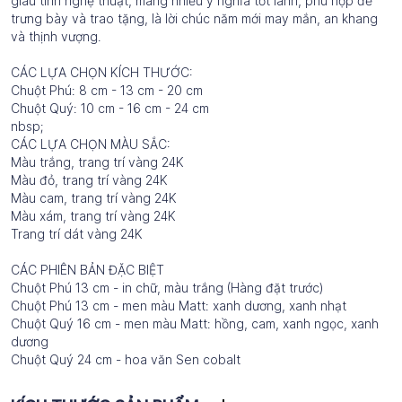
giàu tính nghệ thuật, mang nhiều ý nghĩa tốt lành, phù hợp để
trưng bày và trao tặng, là lời chúc năm mới may mắn, an khang
và thịnh vượng.
CÁC LỰA CHỌN KÍCH THƯỚC:
Chuột Phú: 8 cm - 13 cm - 20 cm
Chuột Quý: 10 cm - 16 cm - 24 cm
nbsp;
CÁC LỰA CHỌN MÀU SẮC:
Màu trắng, trang trí vàng 24K
Màu đỏ, trang trí vàng 24K
Màu cam, trang trí vàng 24K
Màu xám, trang trí vàng 24K
Trang trí dát vàng 24K
CÁC PHIÊN BẢN ĐẶC BIỆT
Chuột Phú 13 cm - in chữ, màu trắng (Hàng đặt trước)
Chuột Phú 13 cm - men màu Matt: xanh dương, xanh nhạt
Chuột Quý 16 cm - men màu Matt: hồng, cam, xanh ngọc, xanh
dương
Chuột Quý 24 cm - hoa văn Sen cobalt