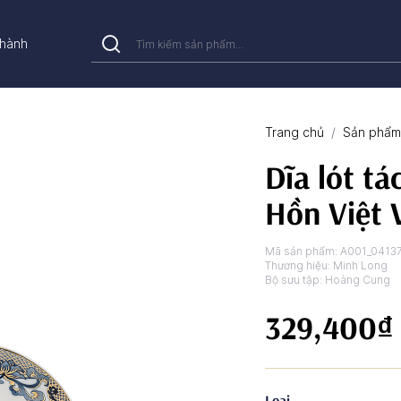
hành
Trang chủ
Sản phẩm 
Dĩa lót tá
Hồn Việt 
Mã sản phẩm:
A001_0413
Thương hiệu:
Minh Long
Bộ sưu tập:
Hoàng Cung
329,400₫
Loại