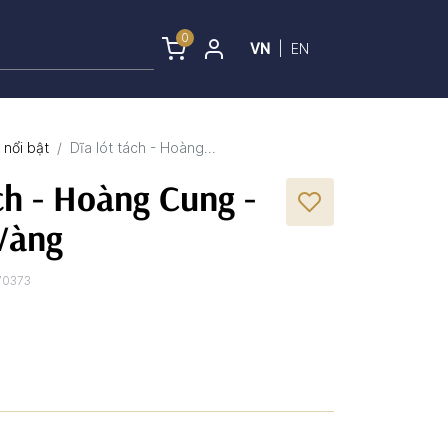
0
VN
|
EN
nổi bật
Dĩa lót tách - Hoàng...
ch - Hoàng Cung -
Vàng
70373