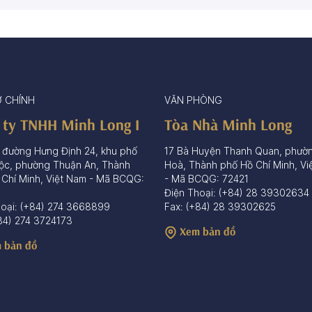
72 sản phẩm
15 sản phẩm
65 sả
Ở CHÍNH
VĂN PHÒNG
 ty TNHH Minh Long I
Tòa Nhà Minh Long
 đường Hưng Định 24, khu phố
17 Bà Huyện Thanh Quan, phườ
ộc, phường Thuận An, Thành
Hoà, Thành phố Hồ Chí Minh, Vi
 Chí Minh, Việt Nam - Mã BCQG:
- Mã BCQG: 72421
Điện Thoại: (+84) 28 39302634
hoại: (+84) 274 3668899
Fax: (+84) 28 39302625
84) 274 3724173
Xem bản đồ
 bản đồ