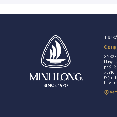
67 sản phẩm
3 sản phẩm
TRỤ S
Công
Số 333
Hưng L
phố Hồ
75216
Điện T
Fax: (+
Xem