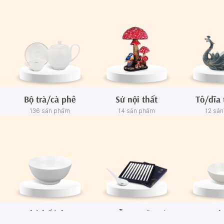
Bộ trà/cà phê
Sứ nội thất
Tô/dĩa 
136 sản phẩm
14 sản phẩm
12 sả
Tô/Thố/Khay
Muỗng - Đũa sứ
Ch