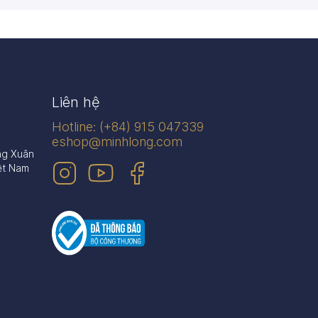
n phẩm
445 sản phẩm
Liên hệ
Hotline: (+84) 915 047339
eshop@minhlong.com
ng Xuân
ệt Nam