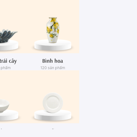
trái cây
Bình hoa
n phẩm
120 sản phẩm
én
Dĩa