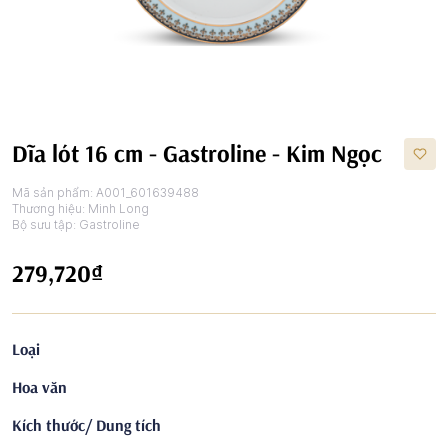
Dĩa lót 16 cm - Gastroline - Kim Ngọc
Mã sản phẩm:
A001_601639488
Thương hiệu:
Minh Long
Bộ sưu tập:
Gastroline
279,720₫
Loại
Hoa văn
Kích thước/ Dung tích