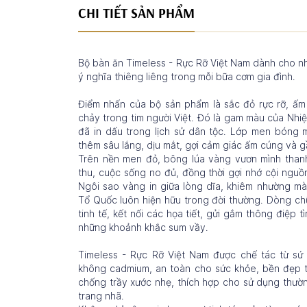
CHI TIẾT SẢN PHẨM
Bộ bàn ăn Timeless - Rực Rỡ Việt Nam dành cho nh
ý nghĩa thiêng liêng trong mỗi bữa cơm gia đình.
Điểm nhấn của bộ sản phẩm là sắc đỏ rực rỡ, ấ
chảy trong tim người Việt. Đó là gam màu của Nhi
đã in dấu trong lịch sử dân tộc. Lớp men bóng
thêm sâu lắng, dịu mắt, gợi cảm giác ấm cúng và g
Trên nền men đỏ, bông lúa vàng vươn mình thanh
thu, cuộc sống no đủ, đồng thời gợi nhớ cội ngu
Ngôi sao vàng in giữa lòng dĩa, khiêm nhường mà
Tổ Quốc luôn hiện hữu trong đời thường. Dòng chữ
tinh tế, kết nối các họa tiết, gửi gắm thông điệ
những khoảnh khắc sum vầy.
Timeless - Rực Rỡ Việt Nam được chế tác từ sứ
không cadmium, an toàn cho sức khỏe, bền đẹp t
chống trầy xước nhẹ, thích hợp cho sử dụng thườn
trang nhã.