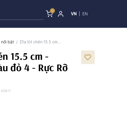
0
VN
|
EN
nổi bật
Dĩa lót chén 15.5 cm...
én 15.5 cm -
àu đỏ 4 - Rực Rỡ
14561T