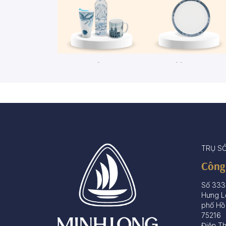
Ca - Ly - Chai - Hộp sứ
Bộ khay rượu
67 sản phẩm
3 sản phẩm
TRỤ S
Công
Số 333
Hưng L
phố Hồ
75216
Điện T