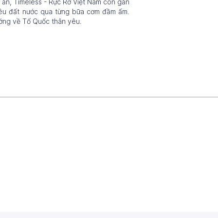
n ăn, Timeless - Rực Rỡ Việt Nam còn gắn
h yêu đất nước qua từng bữa cơm đầm ấm.
ướng về Tổ Quốc thân yêu.