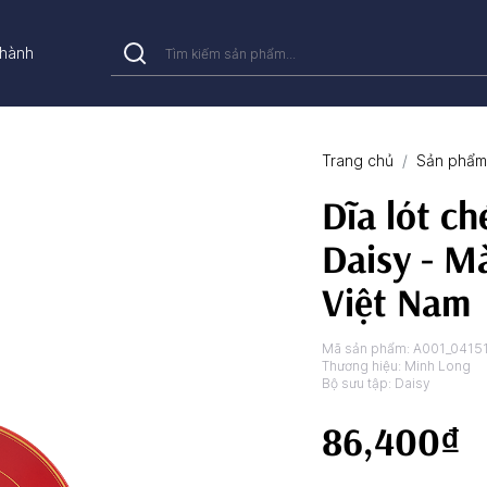
hành
Trang chủ
Sản phẩm 
Dĩa lót ch
Daisy - M
Việt Nam
Mã sản phẩm:
A001_0415
Thương hiệu:
Minh Long
Bộ sưu tập:
Daisy
86,400₫