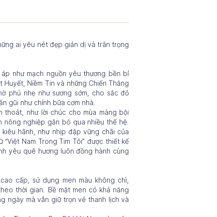
ững ai yêu nét đẹp giản dị và trân trọng
m áp như mạch nguồn yêu thương bền bỉ
ệt Huyết, Niềm Tin và những Chiến Thắng
 mờ phủ nhẹ như sương sớm, cho sắc đỏ
ần gũi như chính bữa cơm nhà.
 thoát, như lời chúc cho mùa màng bội
ồn nông nghiệp gắn bó qua nhiều thế hệ.
 kiêu hãnh, như nhịp đập vững chãi của
 “Việt Nam Trong Tim Tôi” được thiết kế
p tình yêu quê hương luôn đồng hành cùng
 cao cấp, sử dụng men màu không chì,
heo thời gian. Bề mặt men có khả năng
g ngày mà vẫn giữ trọn vẻ thanh lịch và