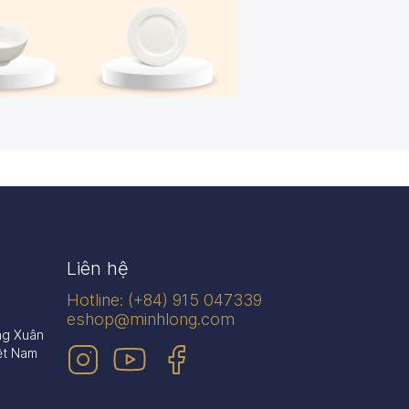
én
Dĩa
n phẩm
445 sản phẩm
Liên hệ
Hotline: (+84) 915 047339
eshop@minhlong.com
ng Xuân
ệt Nam