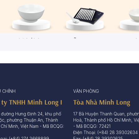
Tô/Thố/Khay
Muỗng - Đũa sứ
Ch
72 sản phẩm
15 sản phẩm
65 sả
Ở CHÍNH
VĂN PHÒNG
 ty TNHH Minh Long I
Tòa Nhà Minh Long
 đường Hưng Định 24, khu phố
17 Bà Huyện Thanh Quan, phườ
ộc, phường Thuận An, Thành
Hoà, Thành phố Hồ Chí Minh, Vi
 Chí Minh, Việt Nam - Mã BCQG:
- Mã BCQG: 72421
Điện Thoại: (+84) 28 39302634
hoại: (+84) 274 3668899
Fax: (+84) 28 39302625