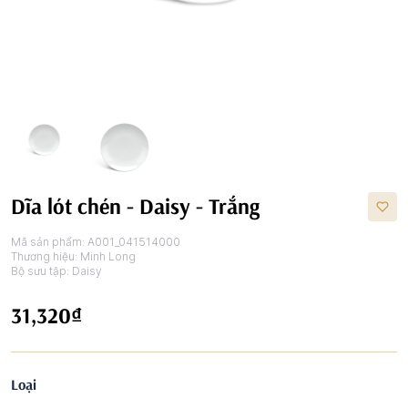
Dĩa lót chén - Daisy - Trắng
Mã sản phẩm:
A001_041514000
Thương hiệu:
Minh Long
Bộ sưu tập:
Daisy
31,320₫
Loại