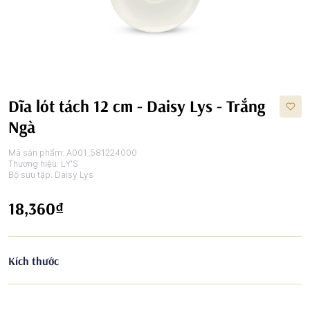
Dĩa lót tách 12 cm - Daisy Lys - Trắng
Ngà
Mã sản phẩm:
A001_581224000
Thương hiệu:
LY'S
Bộ sưu tập:
Daisy Lys
18,360₫
Kích thước