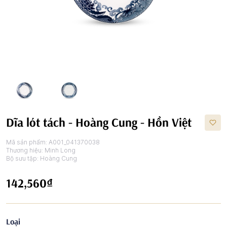
Dĩa lót tách - Hoàng Cung - Hồn Việt
Mã sản phẩm:
A001_041370038
Thương hiệu:
Minh Long
Bộ sưu tập:
Hoàng Cung
142,560₫
Loại