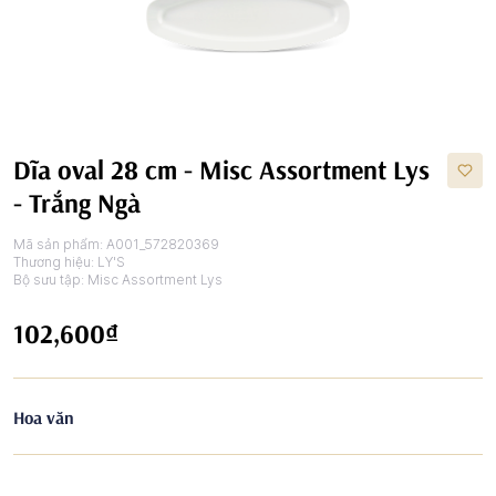
Dĩa oval 28 cm - Misc Assortment Lys
- Trắng Ngà
Mã sản phẩm:
A001_572820369
Thương hiệu:
LY'S
Bộ sưu tập:
Misc Assortment Lys
102,600₫
Hoa văn