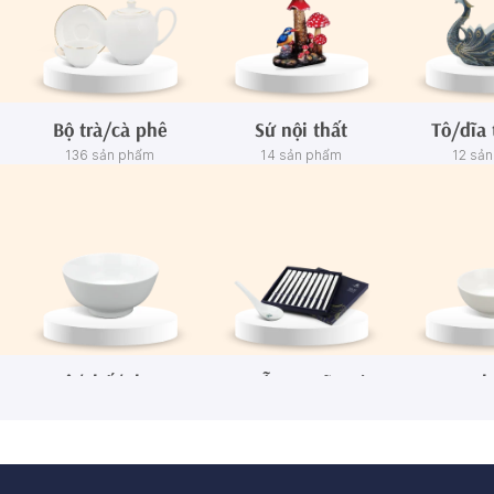
Bộ trà/cà phê
Sứ nội thất
Tô/dĩa 
136 sản phẩm
14 sản phẩm
12 sả
Tô/Thố/Khay
Muỗng - Đũa sứ
Ch
72 sản phẩm
15 sản phẩm
65 sả