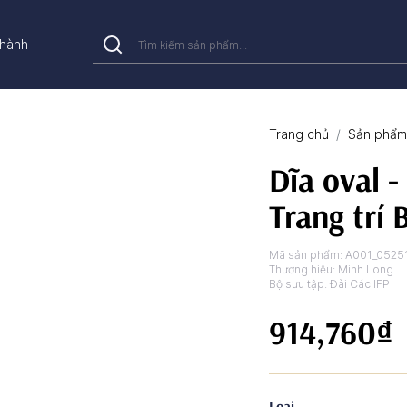
hành
Trang chủ
Sản phẩm 
Dĩa oval -
Trang trí
Mã sản phẩm:
A001_0525
Thương hiệu:
Minh Long
Bộ sưu tập:
Đài Các IFP
914,760₫
Loại