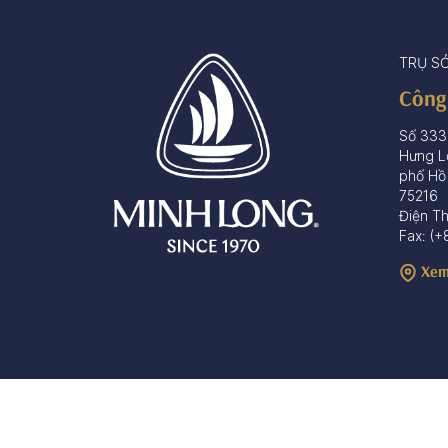
TRỤ S
Công
Số 333
Hưng L
phố Hồ
75216
Điện T
Fax: (+
Xem