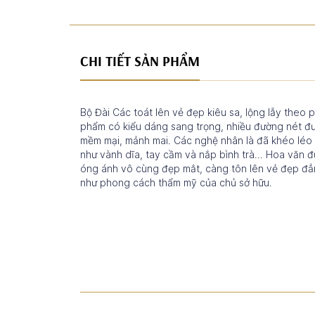
CHI TIẾT SẢN PHẨM
Bộ Đài Các toát lên vẻ đẹp kiêu sa, lộng lẫy the
phẩm có kiểu dáng sang trọng, nhiều đường nét đư
mềm mại, mảnh mai. Các nghệ nhân là đã khéo léo t
như vành dĩa, tay cầm và nắp bình trà... Hoa văn
óng ánh vô cùng đẹp mắt, càng tôn lên vẻ đẹp đ
như phong cách thẩm mỹ của chủ sở hữu.