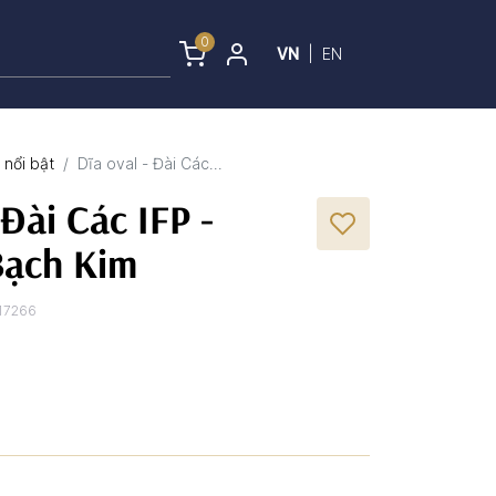
0
VN
|
EN
nổi bật
Dĩa oval - Đài Các...
 Đài Các IFP -
 Bạch Kim
17266