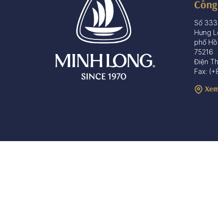
Công
Số 333
Hưng L
phố Hồ
75216
Điện T
Fax: (+
Xem