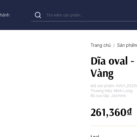
hành
Trang chủ
Sản phẩm 
Dĩa oval -
Vàng
Mã sản phẩm:
A001_0525
Thương hiệu:
Minh Long
Bộ sưu tập:
Jasmine
261,360₫
Loại