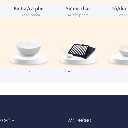
Bộ trà/cà phê
Sứ nội thất
Tô/dĩa 
136 sản phẩm
14 sản phẩm
12 sả
Tô/Thố/Khay
Muỗng - Đũa sứ
Ch
72 sản phẩm
15 sản phẩm
65 sả
Ở CHÍNH
VĂN PHÒNG