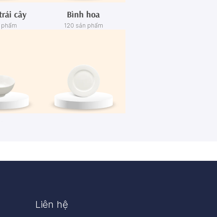
trái cây
Bình hoa
n phẩm
120 sản phẩm
én
Dĩa
n phẩm
445 sản phẩm
Liên hệ