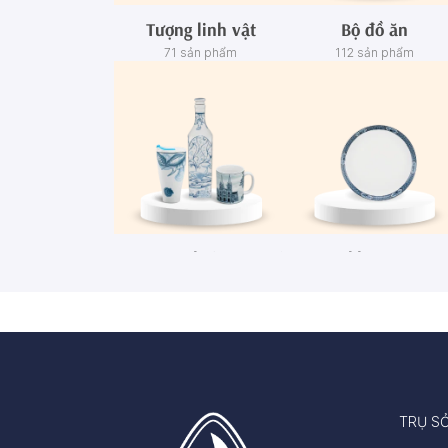
Tượng linh vật
Bộ đồ ăn
71 sản phẩm
112 sản phẩm
Ca - Ly - Chai - Hộp sứ
Bộ khay rượu
67 sản phẩm
3 sản phẩm
TRỤ S