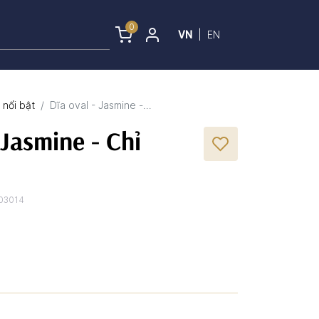
0
VN
|
EN
nổi bật
Dĩa oval - Jasmine -...
 Jasmine - Chỉ
03014