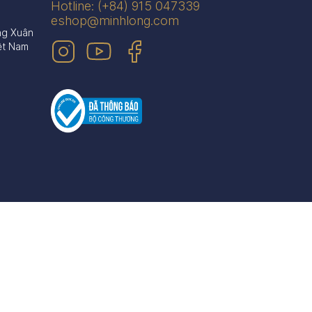
Hotline: (+84) 915 047339
eshop@minhlong.com
ng Xuân
ệt Nam