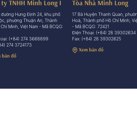
 ty TNHH Minh Long I
Tòa Nhà Minh Long
 đường Hưng Định 24, khu phố
17 Bà Huyện Thanh Quan, phườ
ộc, phường Thuận An, Thành
Hoà, Thành phố Hồ Chí Minh, Vi
 Chí Minh, Việt Nam - Mã BCQG:
- Mã BCQG: 72421
Điện Thoại: (+84) 28 39302634
hoại: (+84) 274 3668899
Fax: (+84) 28 39302625
84) 274 3724173
Xem bản đồ
 bản đồ